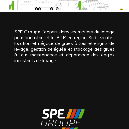
SPE Groupe
, l’expert dans les métiers du levage
pour l’industrie et le BTP en région Sud : vente ,
location et négoce de grues à tour et engins de
levage, gestion déléguée et stockage des grues
à tour, maintenance et dépannage des engins
industriels de levage.
Route Nationale 113
611 Chem. d’Aubord
Route Nationale 113
13340 Rognac
30600 Vauvert
13340 Rognac
Tél.
04 42 87 01 73
Tél.
04 42 87 01 73
Tél.
04 42 87 01 73